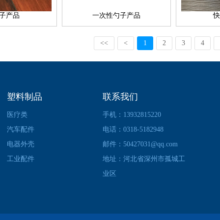
子产品
一次性勺子产品
快
<<
<
1
2
3
4
塑料制品
联系我们
医疗类
手机：13932815220
汽车配件
电话：0318-5182948
电器外壳
邮件：50427031@qq.com
工业配件
地址：河北省深州市孤城工
业区