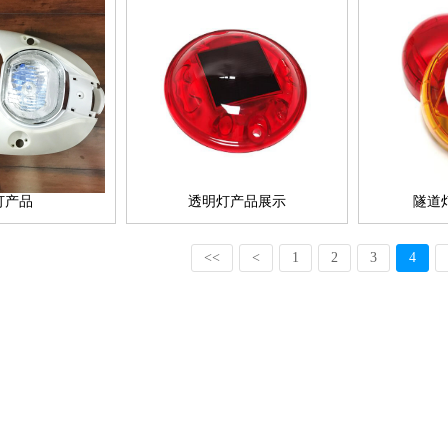
灯产品
透明灯产品展示
隧道
<<
<
1
2
3
4