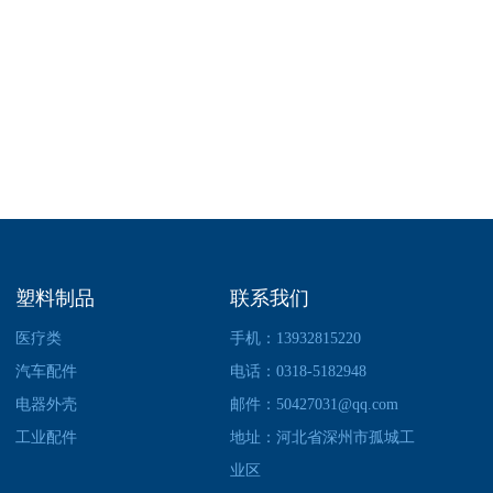
塑料制品
联系我们
医疗类
手机：13932815220
汽车配件
电话：0318-5182948
电器外壳
邮件：50427031@qq.com
工业配件
地址：河北省深州市孤城工
业区