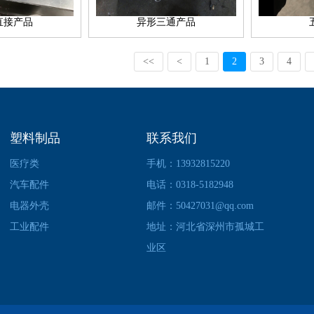
直接产品
异形三通产品
<<
<
1
2
3
4
塑料制品
联系我们
医疗类
手机：13932815220
汽车配件
电话：0318-5182948
电器外壳
邮件：50427031@qq.com
工业配件
地址：河北省深州市孤城工
业区