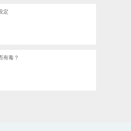
设定
否有毒？