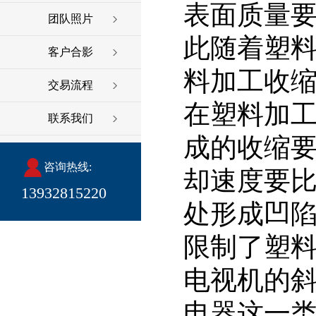
表面质量
团队照片
此随着塑
客户合影
料加工收
交易流程
在塑料加
联系我们
成的收缩
咨询热线:
却速度要
13932815220
处形成凹
限制了塑
电视机的
电器这一