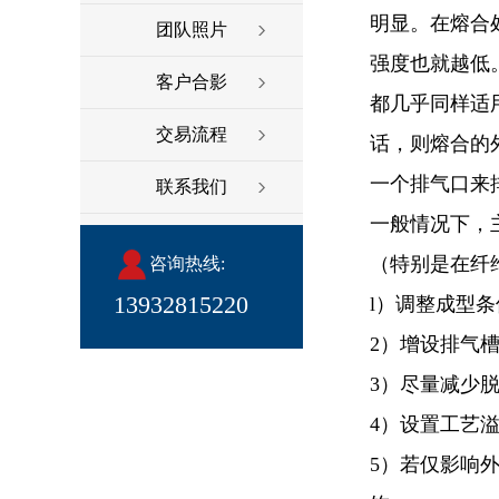
明显。在熔合
团队照片
强度也就越低
客户合影
都几乎同样适
交易流程
话，则熔合的
一个排气口来
联系我们
一般情况下，
（特别是在纤
咨询热线:
13932815220
l）调整成型
2）增设排气
3）尽量减少
4）设置工艺
5）若仅影响