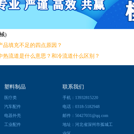
械)
产品填充不足的四点原因？
中热流道是什么意思？和冷流道什么区别？
塑料制品
联系我们
医疗类
手机：13932815220
汽车配件
电话：0318-5182948
电器外壳
邮件：50427031@qq.com
工业配件
地址：河北省深州市孤城工
业区