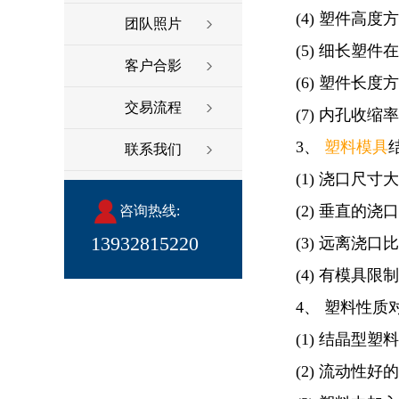
(4) 塑件高
团队照片
(5) 细长塑
客户合影
(6) 塑件长
交易流程
(7) 内孔收
3、
塑料模具
联系我们
(1) 浇口尺寸
(2) 垂直的
咨询热线:
13932815220
(3) 远离浇
(4) 有模
4、 塑料性
(1) 结晶型
(2) 流动性