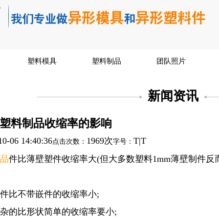
塑料模具
塑料制品
团队照片
新闻资讯
塑料制品收缩率的影响
10-06 14:40:36
1969次
T
|
T
点击次数：
字号：
品
件比薄壁塑件收缩率大(但大多数塑料1mm薄壁制件反
带嵌件比不带嵌件的收缩率小;
状复杂的比形状简单的收缩率要小;