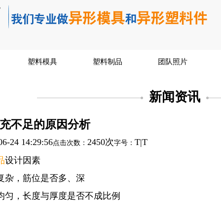
塑料模具
塑料制品
团队照片
新闻资讯
充不足的原因分析
06-24 14:29:56
2450次
T
|
T
点击次数：
字号：
品
设计
因素
复杂，筋位是否多、深
均匀，长度与厚度是否不成比例