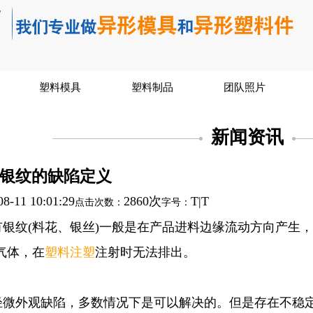
塑料模具
塑料制品
团队照片
新闻资讯
银纹的缺陷定义
08-11 10:01:29
2860次
T
|
T
点击次数：
字号：
有银纹(料花、银丝)一般是在产品进料边缘流动方向产生
气体，在
塑料注塑
注射时无法排出。
外观缺陷，多数情况下是可以解决的。但是存在不稳定