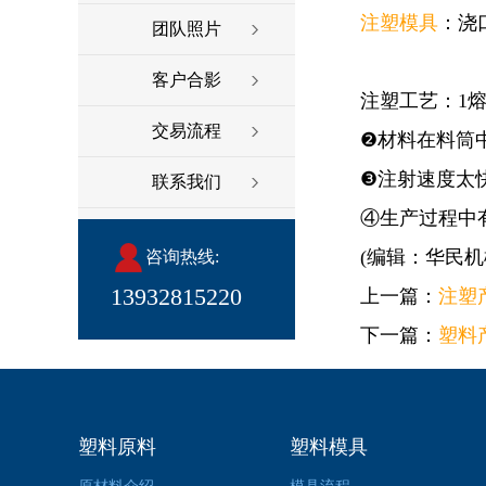
注塑模具
：浇
团队照片
客户合影
注塑工艺：1熔
交易流程
❷材料在料筒
❸注射速度太
联系我们
④生产过程中
(编辑：华民机
咨询热线:
13932815220
上一篇：
注塑
下一篇：
塑料
塑料原料
塑料模具