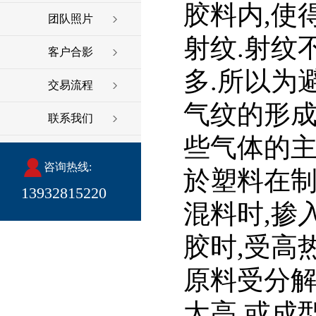
胶料内,使
团队照片
射纹.射纹
客户合影
多.所以为
交易流程
气纹的形成
联系我们
些气体的主
咨询热线:
於塑料在制
13932815220
混料时,掺
胶时,受高
原料受分解
太高,或成