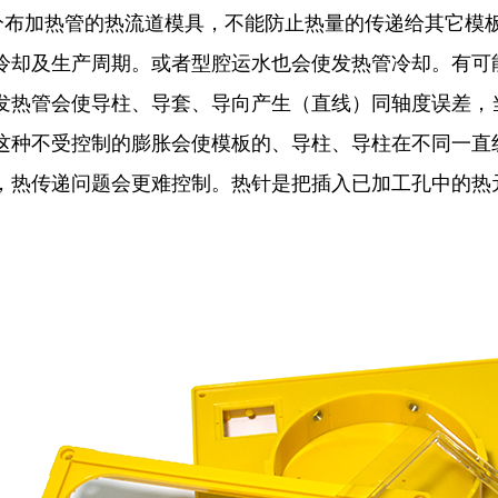
分布加热管的热流道模具，不能防止热量的传递给其它模
冷却及生产周期。或者型腔运水也会使发热管冷却。有可能
发热管会使导柱、导套、导向产生（直线）同轴度误差，
这种不受控制的膨胀会使模板的、导柱、导柱在不同一直
，热传递问题会更难控制。热针是把插入已加工孔中的热