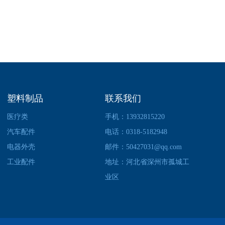
塑料制品
联系我们
医疗类
手机：13932815220
汽车配件
电话：0318-5182948
电器外壳
邮件：50427031@qq.com
工业配件
地址：河北省深州市孤城工
业区